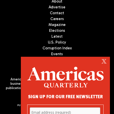
About
Advertise
Contact
Careers
Magazine
Elections
Latest
U.S. Policy
Corruption Index
Events
Podcast
X
Culture
Americas Quarterly (AQ) is the premier publication on politics,
business, and culture in Latin America. We are an independent
publication of the Americas Society/Council of the Americas, based
in New York City. All Rights Reserved
SIGN UP FOR OUR FREE NEWSLETTER
PUBLISHED BY AMERICAS SOCIETY/ COUNCIL OF THE AMERICAS
680 Park Avenue