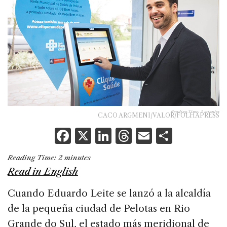
Reading Time:
2
minutes
CACO ARGMENI/VALOR/FOLHAPRESS
F
X
Li
T
E
S
a
n
h
m
h
Reading Time:
2
minutes
c
k
re
ai
ar
Read in English
e
e
a
l
e
Cuando Eduardo Leite se lanzó a la alcaldía
b
dI
d
de la pequeña ciudad de Pelotas en Rio
o
n
s
Grande do Sul, el estado más meridional de