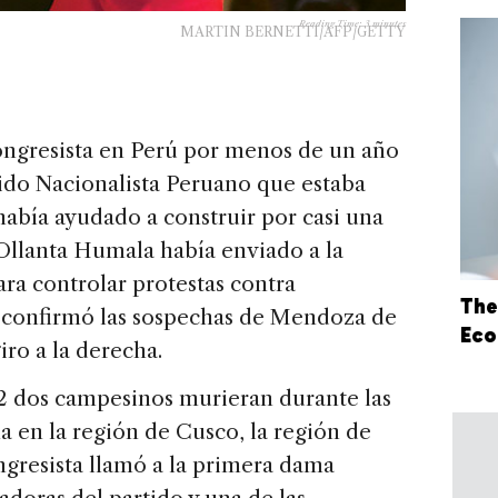
Reading Time:
3
minutes
MARTIN BERNETTI/AFP/GETTY
ngresista en Perú por menos de un año
tido Nacionalista Peruano que estaba
había ayudado a construir por casi una
Ollanta Humala había enviado a la
ara controlar protestas contra
The
e confirmó las sospechas de Mendoza de
Eco
ro a la derecha.
 dos campesinos murieran durante las
a en la región de Cusco, la región de
gresista llamó a la primera dama