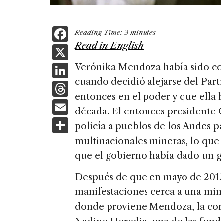
F
Reading Time:
3
minutes
a
Read in English
X
c
Li
Verónika Mendoza había sido co
e
cuando decidió alejarse del Par
n
T
b
entonces en el poder y que ella 
k
h
E
o
década. El entonces presidente 
e
re
m
S
o
policía a pueblos de los Andes p
dI
a
ai
h
k
multinacionales mineras, lo qu
n
d
l
ar
que el gobierno había dado un gi
s
e
Después de que en mayo de 2012
manifestaciones cerca a una min
donde proviene Mendoza, la con