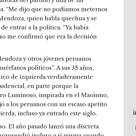
doras del partido y una de las
la. “Me dijo que no podíamos meternos
 Mendoza, quien habla quechua y se
de entrar a la política. “Ya había
eso me confirmó que era la decisión
Mendoza y otros jóvenes peruanos
uérfanos políticos”. A sus 35 años,
tico de izquierda verdaderamente
idencial, en parte porque la
ero Luminoso, inspirada en el Maoísmo,
jó a los peruanos con un escaso apetito
i
erda, incluso ya entrado este siglo.
o. El año pasado lanzó una discreta
 sorprendió incluso a sí misma cuando