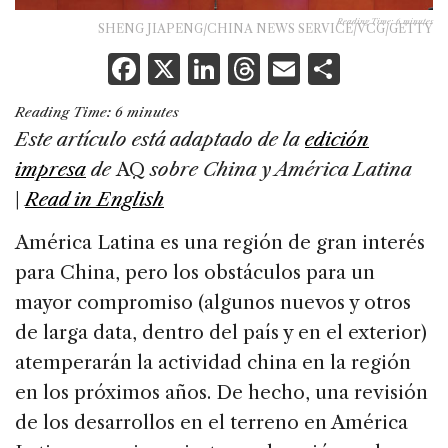
Reading Time:
6
minutes
SHENG JIAPENG/CHINA NEWS SERVICE/VCG/GETTY
F
X
Li
T
E
S
a
n
h
m
h
Reading Time:
6
minutes
c
k
re
ai
ar
Este artículo está adaptado de la
edición
e
e
a
l
e
impresa
de
AQ
sobre China y América Latina
b
dI
d
|
Read in English
o
n
s
América Latina es una región de gran interés
o
para China, pero los obstáculos para un
k
mayor compromiso (algunos nuevos y otros
de larga data, dentro del país y en el exterior)
atemperarán la actividad china en la región
en los próximos años. De hecho, una revisión
de los desarrollos en el terreno en América