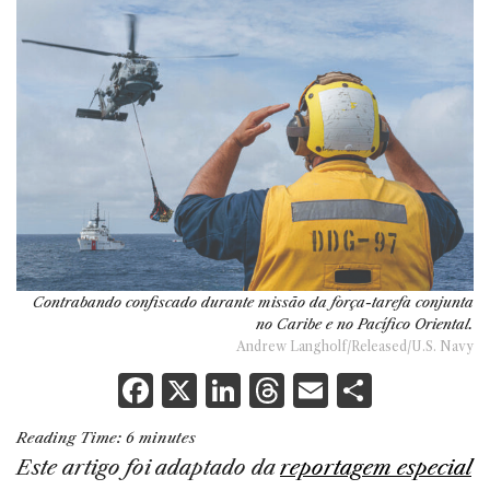
Contrabando confiscado durante missão da força-tarefa conjunta
no Caribe e no Pacífico Oriental.
Andrew Langholf/Released/U.S. Navy
F
X
Li
T
E
S
a
n
h
m
h
Reading Time:
6
minutes
c
k
re
ai
ar
Este artigo foi adaptado da
reportagem especial