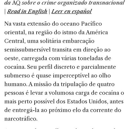
e
e
a
l
e
da
AQ
sobre o crime organizado
transnacional
b
dI
d
|
Read in English
|
Leer en español
o
n
s
Na vasta extensão do oceano Pacífico
o
oriental, na região do istmo da América
k
Central, uma solitária embarcação
semissubmersível transita em direção ao
oeste, carregada com várias toneladas de
cocaína. Seu perfil discreto e parcialmente
submerso é quase imperceptível ao olho
humano. A missão da tripulação de quatro
pessoas é levar a volumosa carga de cocaína o
mais perto possível dos Estados Unidos, antes
de entregá-la ao próximo elo da corrente do
narcotráfico.