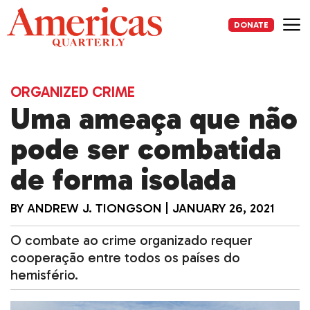
Skip
to
DONATE
content
Me
ORGANIZED CRIME
Uma ameaça que não
pode ser combatida
de forma isolada
BY
ANDREW J. TIONGSON
|
JANUARY 26, 2021
O combate ao crime organizado requer
cooperação entre todos os países do
hemisfério.