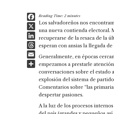
F
Reading Time:
2
minutes
a
Los salvadoreños nos encontram
X
una nueva contienda electoral.
c
Li
recuperarse de la resaca de la úl
e
n
T
esperan con ansias la llegada de
b
k
h
E
o
Generalmente, en épocas cercan
e
re
m
S
o
empezamos a prestarle atención a
dI
a
ai
h
k
conversaciones sobre el estado a
n
d
l
ar
explosión del sistema de partido
s
e
Comentarios sobre “las primaria
despertar pasiones.
A la luz de los procesos internos
del país (grandes y pequeños así