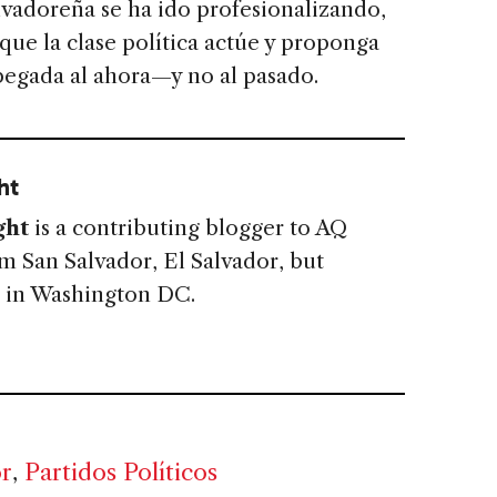
lvadoreña se ha ido profesionalizando,
 que la clase política actúe y proponga
apegada al ahora—y no al pasado.
ht
ght
is a contributing blogger to AQ
om San Salvador, El Salvador, but
s in Washington DC.
or
,
Partidos Políticos