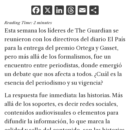
F
X
Li
T
E
S
a
n
h
m
h
Reading Time:
2
minutes
c
k
re
ai
ar
Esta semana los líderes de The Guardian se
e
e
a
l
e
reunieron con los directivos del diario El País
b
dI
d
para la entrega del premio Ortega y Gasset,
o
n
s
pero más allá de los formalismos, fue un
o
encuentro entre periodistas, donde emergió
k
un debate que nos afecta a todos. ¿Cuál es la
esencia del periodismo y su vigencia?
La respuesta fue inmediata: las historias. Más
allá de los soportes, es decir redes sociales,
contenidos audiovisuales o elementos para
difundir la información, lo que marca la