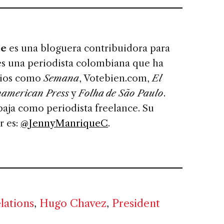
e
ue
es una bloguera contribuidora para
 es una periodista colombiana que ha
dios como
Semana
, Votebien.com,
El
namerican Press
y
Folha de São Paulo
.
aja como periodista freelance. Su
r es:
@JennyManriqueC
.
lations
,
Hugo Chavez
,
President