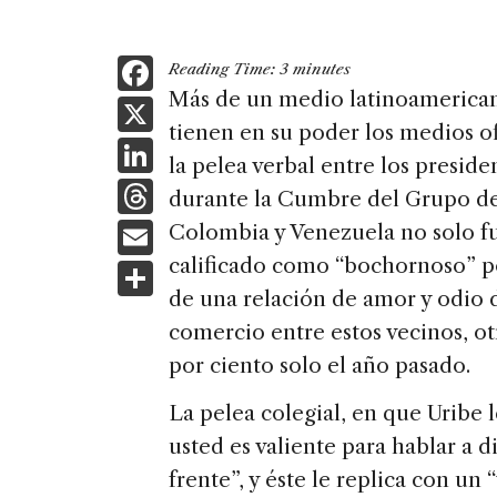
F
Reading Time:
3
minutes
a
Más de un medio latinoamerican
X
tienen en su poder los medios o
c
Li
la pelea verbal entre los presid
e
n
T
durante la Cumbre del Grupo de
b
k
h
E
Colombia y Venezuela no solo fu
o
e
re
m
calificado como “bochornoso” po
S
o
dI
a
ai
de una relación de amor y odio 
h
k
n
d
comercio entre estos vecinos, ot
l
ar
s
por ciento solo el año pasado.
e
La pelea colegial, en que Uribe 
usted es valiente para hablar a d
frente”, y éste le replica con un 