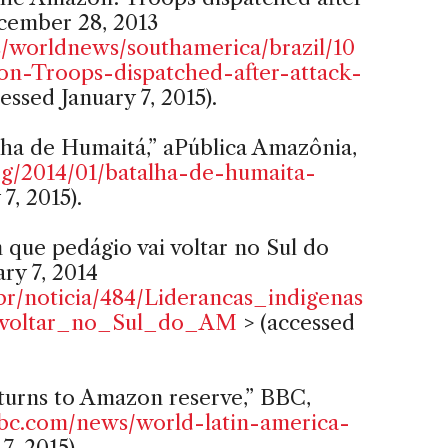
ecember 28, 2013
/worldnews/southamerica/brazil/10
on-Troops-dispatched-after-attack-
essed January 7, 2015).
alha de Humaitá,” aPública Amazônia,
rg/2014/01/batalha-de-humaita-
7, 2015).
 que pedágio vai voltar no Sul do
ry 7, 2014
r/noticia/484/Liderancas_indigenas
_voltar_no_Sul_do_AM
> (accessed
eturns to Amazon reserve,” BBC,
c.com/news/world-latin-america-
7, 2015).