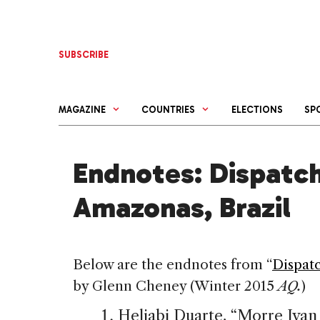
Skip
to
content
SUBSCRIBE
MAGAZINE
COUNTRIES
ELECTIONS
SP
Endnotes: Dispatch
Amazonas, Brazil
Below are the endnotes from “
Dispatc
by Glenn Cheney (Winter 2015
AQ.
)
Heliabi Duarte, “Morre Iva