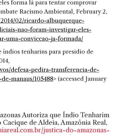
 eles forma lá para tentar comprovar
ombate Racismo Ambiental, February 2,
/2014/02/ricardo-albuquerque-
ciais-nao-foram-investigar-eles-
ar-uma-conviccao-ja-formada/
 índios tenharins para presidio de
014,
s/defesa-pedira-transferencia-de-
io-de-manaus/105488
> (accessed January
Amazonas Autoriza que Índio Tenharim
Cacique de Aldeia, Amazônia Real,
iareal.com.br/justica-do-amazonas-