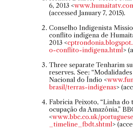
6, 2013 <
www.humaitatv.com
(accessed January 7, 2015).
Conselho Indigenista Missi
conflito indígena de Humait
2013 <
cptrondonia.blogspot
o-conflito-indigena.html
> (
Three separate Tenharim su
reserves. See: “Modalidades
Nacional do Índio <
www.funa
brasil/terras-indigenas
> (acc
Fabrícia Peixoto, “Linha d
ocupação da Amazônia,” BBC 
<
www.bbc.co.uk/portuguese
_timeline_fbdt.shtml
> (acce