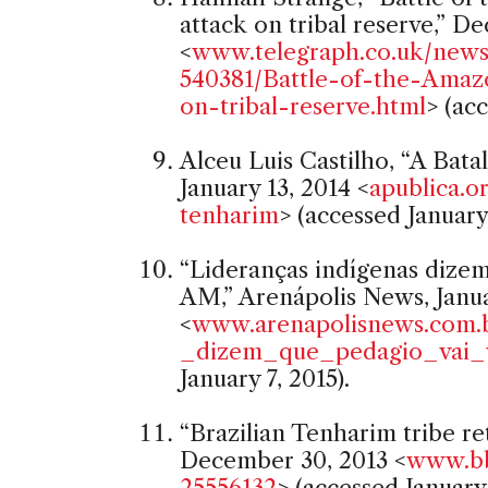
attack on tribal reserve,” D
<
www.telegraph.co.uk/news
540381/Battle-of-the-Amaz
on-tribal-reserve.html
> (acc
Alceu Luis Castilho, “A Bat
January 13, 2014 <
apublica.o
tenharim
> (accessed January 
“Lideranças indígenas dizem
AM,” Arenápolis News, Janua
<
www.arenapolisnews.com.b
_dizem_que_pedagio_vai
January 7, 2015).
“Brazilian Tenharim tribe r
December 30, 2013 <
www.bb
25556132
> (accessed January 