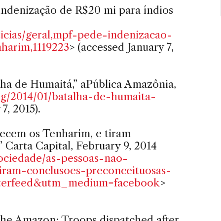
indenização de R$20 mi para índios
ticias/geral,mpf-pede-indenizacao-
harim,1119223
> (accessed January 7,
alha de Humaitá,” aPública Amazônia,
rg/2014/01/batalha-de-humaita-
7, 2015).
ecem os Tenharim, e tiram
 Carta Capital, February 9, 2014
ociedade/as-pessoas-nao-
ram-conclusoes-preconceituosas-
tterfeed&utm_medium=facebook
>
the Amazon: Troops dispatched after