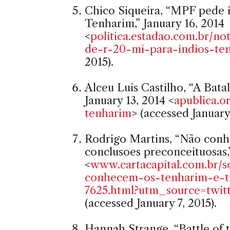
Chico Siqueira, “MPF pede 
Tenharim,” January 16, 2014
<
politica.estadao.com.br/no
de-r-20-mi-para-indios-ten
2015).
Alceu Luis Castilho, “A Bat
January 13, 2014 <
apublica.o
tenharim
> (accessed January 
Rodrigo Martins, “Não conh
conclusoes preconceituosas,”
<
www.cartacapital.com.br/s
conhecem-os-tenharim-e-ti
7625.html?utm_source=twi
(accessed January 7, 2015).
Hannah Strange, “Battle of 