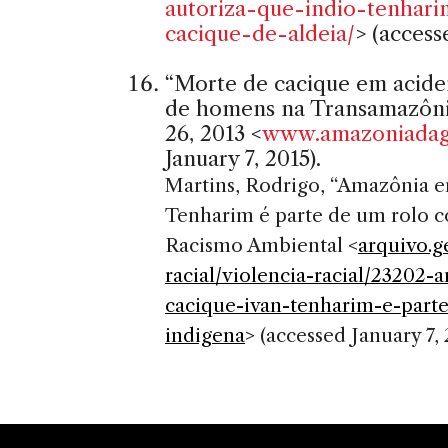
autoriza-que-indio-tenhar
cacique-de-aldeia/
> (access
“Morte de cacique em acide
de homens na Transamazôni
26, 2013 <
www.amazoniadag
January 7, 2015).
Martins, Rodrigo, “Amazônia e
Tenharim é parte de um rolo 
Racismo Ambiental <
arquivo.g
racial/violencia-racial/2320
cacique-ivan-tenharim-e-part
indigena
> (accessed January 7, 