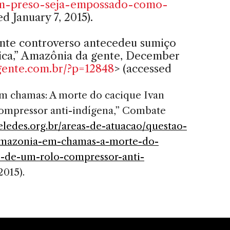
im-preso-seja-empossado-como-
ed January 7, 2015).
nte controverso antecedeu sumiço
ca,” Amazônia da gente, December
ente.com.br/?p=12848
> (accessed
m chamas: A morte do cacique Ivan
compressor anti-indígena,” Combate
eledes.org.br/areas-de-atuacao/questao-
2-amazonia-em-chamas-a-morte-do-
e-de-um-rolo-compressor-anti-
2015).