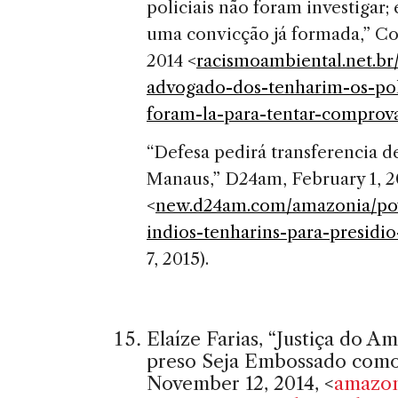
policiais não foram investigar;
uma convicção já formada,” C
2014 <
racismoambiental.net.br
advogado-dos-tenharim-os-poli
foram-la-para-tentar-comprov
“Defesa pedirá transferencia de
Manaus,” D24am, February 1, 2
<
new.d24am.com/amazonia/povo
indios-tenharins-para-presid
7, 2015).
Elaíze Farias, “Justiça do 
preso Seja Embossado como 
November 12, 2014, <
amazon