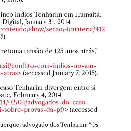
 cinco índios Tenharim em Humaitá,
Digital, January 31, 2014
conteudo/show/secao/4/materia/412
5).
retoma tensão de 125 anos atrás,”
brasil/conflito-com-indios-no-am-
-atras
> (accessed January 7, 2015).
 caso Tenharim divergem entre si
ate, February 4, 2014
14/02/04/advogados-do-caso-
i-sobre-provas-da-pf/
> (accessed
querque, advogado dos Tenharim: “Os