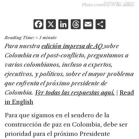
Reading Time:
< 1
minute
Photo courtesy of the author
F
X
Li
T
E
S
a
n
h
m
h
Reading Time:
< 1
minute
c
k
re
ai
ar
Para nuestra
edición impresa de AQ
sobre
e
e
a
l
e
Colombia en el post-conflicto, preguntamos a
b
dI
d
varios colombianos, incluso a expertos,
o
n
s
ejecutivos, y políticos, sobre el mayor problema
o
que enfrenta el próximo presidente de
k
Colombia.
Ver todas las respuestas aquí.
|
Read
in English
Para que sigamos en el sendero de la
construcción de paz en Colombia, debe ser
prioridad para el próximo Presidente