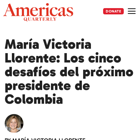
Skip
to
DONATE
content
Me
María Victoria
Llorente: Los cinco
desafíos del próximo
presidente de
Colombia