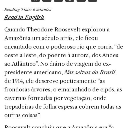
a
n
h
m
h
Reading Time:
6
minutes
c
k
re
ai
ar
Read in English
e
e
a
l
e
Quando Theodore Roosevelt explo­rou a
b
dI
d
Amazônia um século atrás, ele fi­cou
o
n
s
encantado com o poderoso rio que corria “de
o
oeste a leste, do poente à au­rora, dos Andes
k
ao Atlântico”. No diário de viagem do ex-
presidente americano,
Nas selvas do Brasil
,
de 1914, ele descreve poeticamente “as
frondosas árvores, o ema­ranhado de cipós, as
cavernas formadas por vegetação, onde
trepadeiras de folha espessa cobrem todas as
ou­tras coisas”.
Roosevelt concluiu que a Amazônia era “a