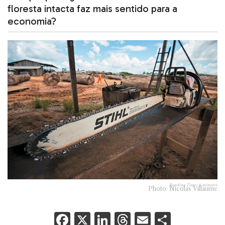
floresta intacta faz mais sentido para a
economia?
Reading Time:
6
minutes
Photo: Nicolas Villaume
F
X
Li
T
E
S