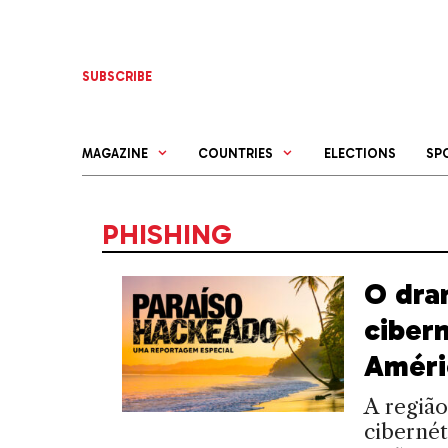
Skip
to
content
SUBSCRIBE
MAGAZINE
COUNTRIES
ELECTIONS
SP
PHISHING
O dra
ciber
Améri
A região
cibernét