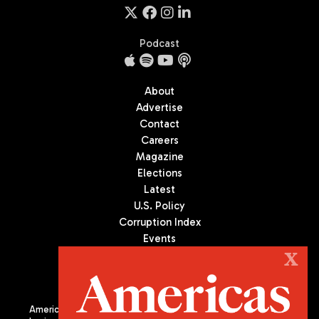
Podcast
About
Advertise
Contact
Careers
Magazine
Elections
Latest
U.S. Policy
Corruption Index
Events
Podcast
X
Culture
Americas Quarterly (AQ) is the premier publication on politics,