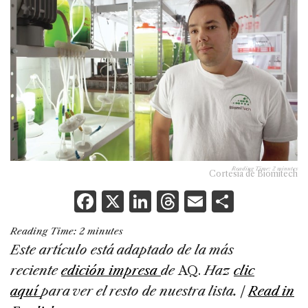
Reading Time:
2
minutes
Cortesía de Biomitech
F
X
Li
T
E
S
a
n
h
m
h
Reading Time:
2
minutes
c
k
re
ai
ar
Este artículo está adaptado de la más
e
e
a
l
e
reciente
edición impresa
de
AQ.
Haz
clic
b
dI
d
aquí
para ver el resto de nuestra lista. |
Read in