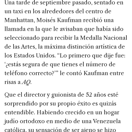
Una tarde de septiembre pasado, sentado en
b
dI
d
un taxi en los alrededores del centro de
o
n
s
Manhattan, Moisés Kaufman recibió una
o
llamada en la que le avisaban que había sido
k
seleccionado para recibir la Medalla Nacional
de las Artes, la máxima distinción artística de
los Estados Unidos. “Lo primero que dije fue:
‘¿estás segura de que tienes el número de
teléfono correcto?’” le contó Kaufman entre
risas a
AQ
.
Que el director y guionista de 52 años esté
sorprendido por su propio éxito es quizás
entendible. Habiendo crecido en un hogar
judío ortodoxo en medio de una Venezuela
católica, su sensación de ser ajeno se hizo