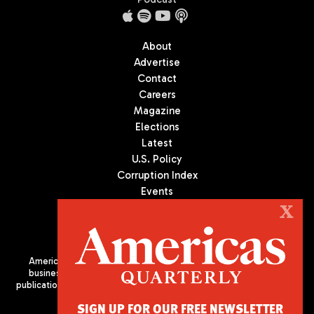
About
Advertise
Contact
Careers
Magazine
Elections
Latest
U.S. Policy
Corruption Index
Events
Podcast
X
Culture
Americas Quarterly (AQ) is the premier publication on politics,
business, and culture in Latin America. We are an independent
publication of the Americas Society/Council of the Americas, based
in New York City. All Rights Reserved
SIGN UP FOR OUR FREE NEWSLETTER