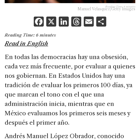
Reading Time:
6
minutes
Manuel Velasquez/Getty Images
F
X
Li
T
E
S
a
n
h
m
h
Reading Time:
6
minutes
c
k
re
ai
ar
Read in English
e
e
a
l
e
En todas las democracias hay una obsesión,
b
dI
d
cada vez más frecuente, por evaluar a quienes
o
n
s
nos gobiernan. En Estados Unidos hay una
o
tradición de evaluar los primeros 100 días, ya
k
que marcan el tono con el que una
administración inicia, mientras que en
México evaluamos los primeros seis meses y
después el primer año.
Andrés Manuel López Obrador, conocido