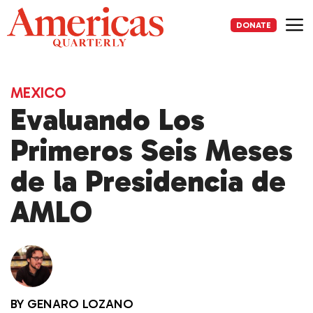
Skip
to
DONATE
content
Me
MEXICO
Evaluando Los
Primeros Seis Meses
de la Presidencia de
AMLO
BY
GENARO LOZANO