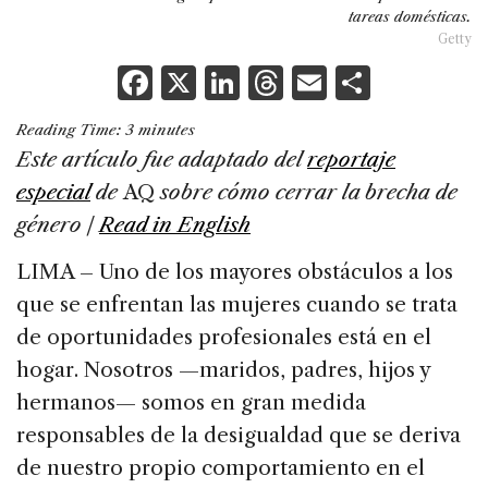
tareas domésticas.
Getty
F
X
Li
T
E
S
a
n
h
m
h
Reading Time:
3
minutes
c
k
re
ai
ar
Este artículo fue adaptado del
reportaje
e
e
a
l
e
especial
de
AQ
sobre
cómo cerrar la brecha
de
b
dI
d
género |
Read in English
o
n
s
LIMA – Uno de los mayores obstáculos a los
o
que se enfrentan las mujeres cuando se trata
k
de oportunidades profesionales está en el
hogar. Nosotros —maridos, padres, hijos y
hermanos— somos en gran medida
responsables de la desigualdad que se deriva
de nuestro propio comportamiento en el