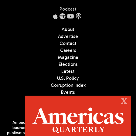
Podcast
About
Advertise
Contact
Careers
Magazine
Elections
Latest
U.S. Policy
Corruption Index
Events
Podcast
X
Culture
Americas Quarterly (AQ) is the premier publication on politics,
business, and culture in Latin America. We are an independent
publication of the Americas Society/Council of the Americas, based