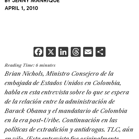
BY
JENNY MANRIQUE
APRIL 1, 2010
F
X
Li
T
E
S
a
n
h
m
h
Reading Time:
6
minutes
c
k
re
ai
ar
Brian Nichols, Ministro Consejero de la
e
e
a
l
e
embajada de Estados Unidos en Colombia,
b
dI
d
habla en esta entrevista sobre lo que se espera
o
n
s
de la relación entre la administración de
o
Barack Obama y el mandatario de Colombia
k
en la era post-Uribe. Continuación en las
políticas de extradición y antidrogas. TLC, aún
en vilo. (Esta entrevista fue originalmente