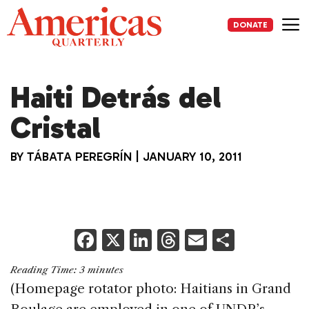
Skip
to
DONATE
content
Me
Haiti Detrás del
Cristal
BY
TÁBATA PEREGRÍN
|
JANUARY 10, 2011
F
X
Li
T
E
S
a
n
h
m
h
Reading Time:
3
minutes
c
k
re
ai
ar
(Homepage rotator photo: Haitians in Grand
e
e
a
l
e