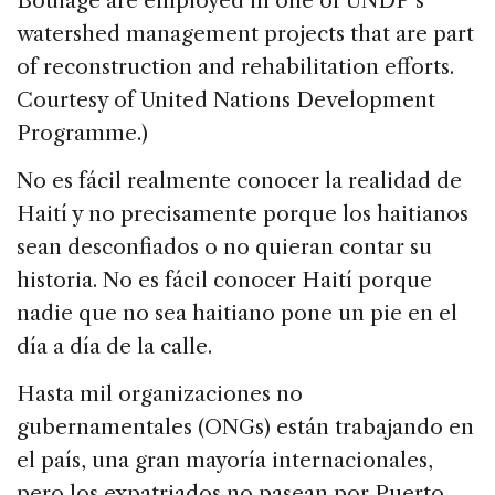
Boulage are employed in one of UNDP’s
b
dI
d
watershed management projects that are part
o
n
s
of reconstruction and rehabilitation efforts.
o
Courtesy of United Nations Development
k
Programme.)
No es fácil realmente conocer la realidad de
Haití y no precisamente porque los haitianos
sean desconfiados o no quieran contar su
historia. No es fácil conocer Haití porque
nadie que no sea haitiano pone un pie en el
día a día de la calle.
Hasta mil organizaciones no
gubernamentales (ONGs) están trabajando en
el país, una gran mayoría internacionales,
pero los expatriados no pasean por Puerto