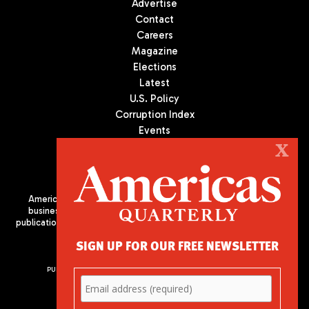
Advertise
Contact
Careers
Magazine
Elections
Latest
U.S. Policy
Corruption Index
Events
Podcast
X
Culture
Americas Quarterly (AQ) is the premier publication on politics,
business, and culture in Latin America. We are an independent
publication of the Americas Society/Council of the Americas, based
in New York City. All Rights Reserved
SIGN UP FOR OUR FREE NEWSLETTER
PUBLISHED BY AMERICAS SOCIETY/ COUNCIL OF THE AMERICAS
680 Park Avenue
New York, NY 10065
Phone: (212) 249-8950