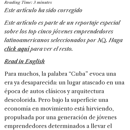
Reading Time:
3
minutes
c
k
re
ai
ar
Este artículo ha sido corregido
e
e
a
l
e
Este artículo es parte de un reportaje especial
b
dI
d
sobre los top cinco jóvenes emprendedores
o
n
s
latinoamericanos seleccionados por
AQ
.
Haga
o
click aquí
para ver el resto.
k
Read in English
Para muchos, la palabra “Cuba” evoca una
era ya desaparecida: un lugar atascado en una
época de autos clásicos y arquitectura
descolorida. Pero bajo la superficie una
economía en movimiento está hirviendo,
propulsada por una generación de jóvenes
emprendedores determinados a llevar el