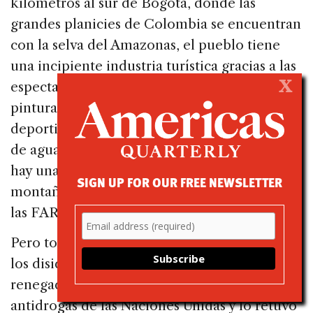
kilómetros al sur de Bogotá, donde las
grandes planicies de Colombia se encuentran
con la selva del Amazonas, el pueblo tiene
una incipiente industria turística gracias a las
X
espectaculares formaciones de rocas, las
pinturas sobre piedra indígenas, la pesca
deportiva y las excursiones para ver delfines
de agua dulce en los ríos de la selva. Incluso
hay una carrera anual de bicicletas de
SIGN UP FOR OUR FREE NEWSLETTER
montaña que pasa por antiguos territorios de
las FARC.
Pero todo esto está siendo amenazado por
los disidentes de las FARC. En mayo, el grupo
renegado secuestró a un funcionario
antidrogas de las Naciones Unidas y lo retuvo