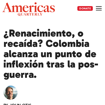
Skip
to
DONATE
content
Me
¿Renacimiento, o
recaída? Colombia
alcanza un punto de
inflexión tras la pos-
guerra.