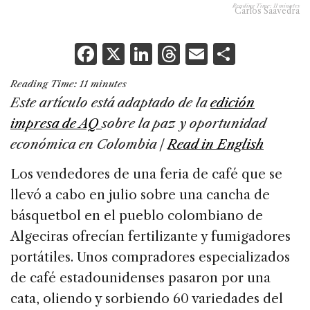
Reading Time:
11
minutes
Carlos Saavedra
F
X
Li
T
E
S
a
n
h
m
h
Reading Time:
11
minutes
c
k
re
ai
ar
Este artículo está adaptado de la
edición
e
e
a
l
e
impresa de AQ
sobre la paz y oportunidad
b
dI
d
económica en Colombia |
Read in English
o
n
s
Los vendedores de una feria de café que se
o
llevó a cabo en julio sobre una cancha de
k
básquetbol en el pueblo colombiano de
Algeciras ofrecían fertilizante y fumigadores
portátiles. Unos compradores especializados
de café estadounidenses pasaron por una
cata, oliendo y sorbiendo 60 variedades del