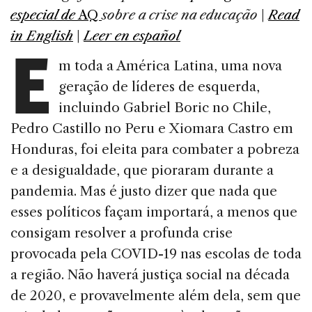
e
e
a
l
e
especial de
AQ
sobre a crise na educação
|
Read
b
dI
d
E
in
English
|
Leer en español
o
n
s
m toda a América Latina, uma nova
o
geração de líderes de esquerda,
k
incluindo Gabriel Boric no Chile,
Pedro Castillo no Peru e Xiomara Castro em
Honduras, foi eleita para combater a pobreza
e a desigualdade, que pioraram durante a
pandemia. Mas é justo dizer que nada que
esses políticos façam importará, a menos que
consigam resolver a profunda crise
provocada pela COVID-19 nas escolas de toda
a região. Não haverá justiça social na década
de 2020, e provavelmente além dela, sem que