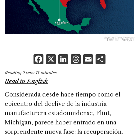
Reading Time:
11
minutes
Donald Partyka
F
X
Li
T
E
S
a
n
h
m
h
Reading Time:
11
minutes
c
k
re
ai
ar
Read in English
e
e
a
l
e
Considerada desde hace tiempo como el
b
dI
d
epicentro del declive de la industria
o
n
s
manufacturera estadounidense, Flint,
o
Michigan, parece haber entrado en una
k
sorprendente nueva fase: la recuperación.