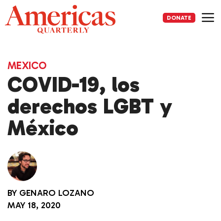
Skip
to
DONATE
content
Me
MEXICO
COVID-19, los
derechos LGBT y
México
BY
GENARO LOZANO
MAY 18, 2020