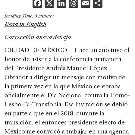
F
X
Li
T
E
S
a
n
h
m
h
Reading Time:
8
minutes
c
k
re
ai
ar
Read in English
e
e
a
l
e
Corrección anexa debajo
b
dI
d
o
n
s
CIUDAD DE MÉXICO – Hace un año tuve el
o
honor de asistir a la conferencia mañanera
k
del Presidente Andrés Manuel López
Obrador a dirigir un mensaje con motivo de
la primera vez en la que México celebraba
oficialmente el Día Nacional contra la Homo-
Lesbo-Bi-Transfobia. Esa invitación se debió
en parte a que en el 2018, durante la
transición, el entonces presidente electo de
México me convocó a trabajar en una agenda